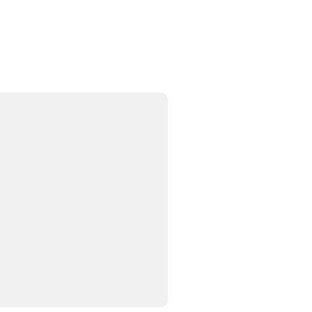
网站地图
新闻资讯
联系我们