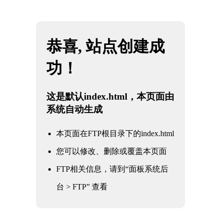
您好，欢迎访问易游·(中国区)体育官方网站-YY SPORTS，我们将竭诚为您服务！
易游·(中国区)体育官方网站-Y
网站首页
关于我们
产品中心
公司简介
加入我们
易游·(中国区)体育官方网站-YY SPORTS