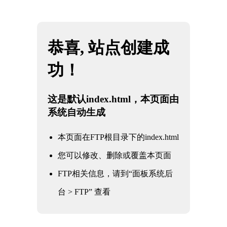
网站地图
☰
易游·(中国区)体育官方网站-YY SPORTS
热收缩机
真空封口机
封口机
打包机
打码机
包装
材料